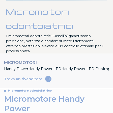
Seggiolini
Micromotori
odontoiatrici
I micromotori odontoiatrici Castellini garantiscono
precisione, potenza e comfort durante i trattamenti,
offrendo prestazioni elevate e un controllo ottimale per il
professionista.
MICROMOTORI
Handy Power
Handy Power LED
Handy Power LED Fluo
Impla
Trova un rivenditore
Micromotore odontoiatrico
Micromotore Handy
Power