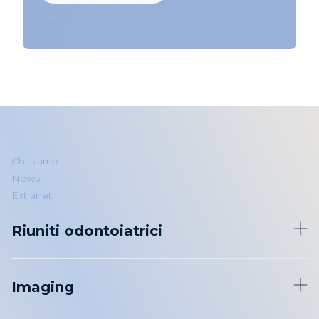
Chi siamo
News
Extranet
Riuniti odontoiatrici
Riuniti odontoiatrici
Imaging
Igiene
Manipoli e strumentazione