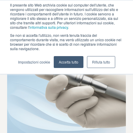
Il presente sito Web archivia cookie sul computer dell'utente, che
vengono utilizzati per raccogliere informazioni sull'utilizzo del sito e
ricordare i comportamenti dell'utente in futuro. I cookie servono a
migliorare il sito stesso e a offrire un servizio personalizzato, sia sul
sito che tramite altri supporti. Per ulteriori informazioni sui cookie,
consultare l'
informativa sulla privacy
.
Se non si accetta l'utilizzo, non verrà tenuta traccia del
Manipoli e strumentazione
comportamento durante visita, ma verrà utilizzato un unico cookie nel
browser per ricordare che si è scelto di non registrare informazioni
AREA
sulla navigazione.
Puma Eli R
Impostazioni cookie
Accetta tutto
Rifiuta tutto
Puma Eli
Ambidestro
Skema 8
Skema 6
Skema 5
Cart
chirurgico