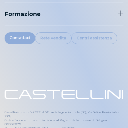
Manutenzione strumenti rotanti
Neowise
Formazione
Di.V.A.
iRYS
exocad
Video gallery
Download
Contattaci
Rete vendita
Centri assistenza
Castellini
a brand of
CEFLA S.C., sede legale in Imola (BO), Via Selice Provinciale n.
23/A,
Codice fiscale e numero di iscrizione al Registro delle Imprese di Bologna
00293150371