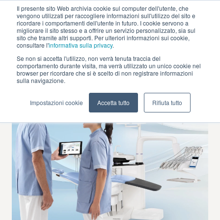
Il presente sito Web archivia cookie sul computer dell'utente, che
vengono utilizzati per raccogliere informazioni sull'utilizzo del sito e
ricordare i comportamenti dell'utente in futuro. I cookie servono a
migliorare il sito stesso e a offrire un servizio personalizzato, sia sul
sito che tramite altri supporti. Per ulteriori informazioni sui cookie,
consultare l'
informativa sulla privacy
.
Se non si accetta l'utilizzo, non verrà tenuta traccia del
Software
comportamento durante visita, ma verrà utilizzato un unico cookie nel
browser per ricordare che si è scelto di non registrare informazioni
AREA
sulla navigazione.
Puma Eli R
Impostazioni cookie
Accetta tutto
Rifiuta tutto
Puma Eli
Ambidestro
Skema 8
Skema 6
Skema 5
Cart
chirurgico