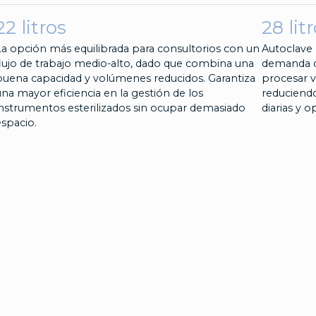
22 litros
28 lit
La opción más equilibrada para consultorios con un
Autoclave 
flujo de trabajo medio-alto, dado que combina una
demanda de
buena capacidad y volúmenes reducidos. Garantiza
procesar v
una mayor eficiencia en la gestión de los
reduciendo
instrumentos esterilizados sin ocupar demasiado
diarias y 
espacio.