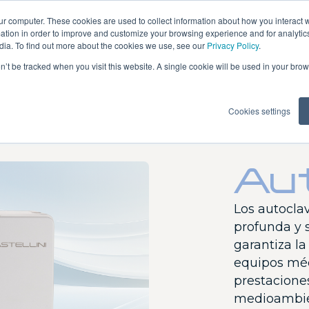
ur computer. These cookies are used to collect information about how you interact w
tion in order to improve and customize your browsing experience and for analytics
dia. To find out more about the cookies we use, see our
Privacy Policy
.
on’t be tracked when you visit this website. A single cookie will be used in your b
s
Imaging
Esterilización
Software
Formación
Cookies settings
Au
AREA
Puma Eli R
Los autoclav
Puma Eli
profunda y 
Ambidestro
garantiza l
Skema 8
equipos médi
prestacione
Skema 6
medioambien
Skema 5