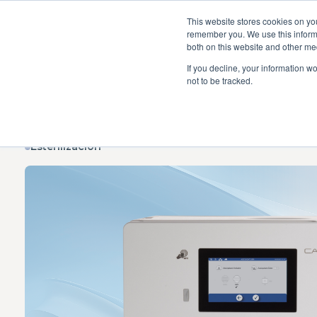
This website stores cookies on yo
remember you. We use this informa
both on this website and other me
If you decline, your information w
Equipos odontológico
not to be tracked.
Esterilización