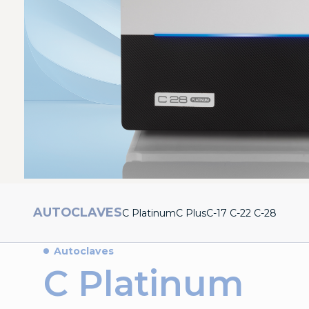
AUTOCLAVES
C Platinum
C Plus
C-17 C-22 C-28
Autoclaves
C Platinum