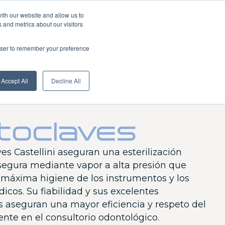
Quiénes somos
News
Extranet
Español
ith our website and allow us to
 and metrics about our visitors
rowser to remember your preference
Download
Red de ventas
Centros de servicio
Contactos
Accept All
Decline All
toclaves
es Castellini aseguran una esterilización
segura mediante vapor a alta presión que
a máxima higiene de los instrumentos y los
cos. Su fiabilidad y sus excelentes
s aseguran una mayor eficiencia y respeto del
te en el consultorio odontológico.