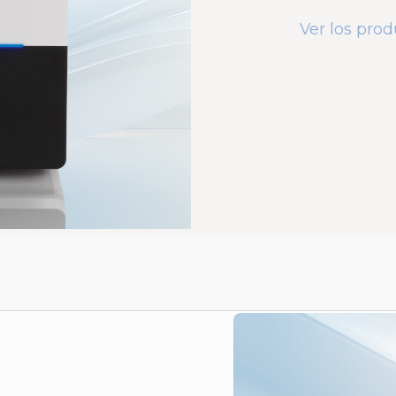
Cart quirúrgico
Ver los pro
Asientos