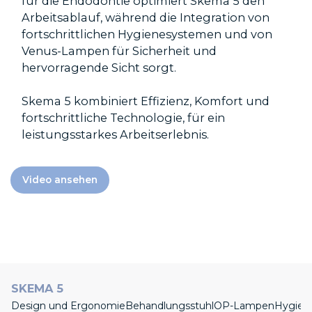
für die Endodontie optimiert Skema 5 den
Arbeitsablauf, während die Integration von
fortschrittlichen Hygienesystemen und von
Venus-Lampen für Sicherheit und
hervorragende Sicht sorgt.
Skema 5 kombiniert Effizienz, Komfort und
fortschrittliche Technologie, für ein
leistungsstarkes Arbeitserlebnis.
Video ansehen
SKEMA 5
Design und Ergonomie
Behandlungsstuhl
OP-Lampen
Hygien