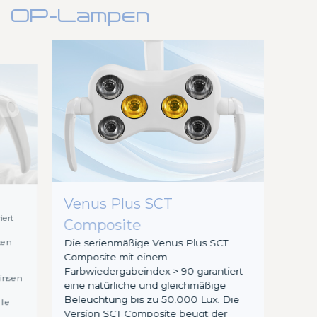
OP-Lampen
Venus Plus SCT
iert
Composite
ten
Die serienmäßige Venus Plus SCT
Composite mit einem
s
Farbwiedergabeindex > 90 garantiert
linsen
eine natürliche und gleichmäßige
Beleuchtung bis zu 50.000 Lux. Die
lle
Version SCT Composite beugt der