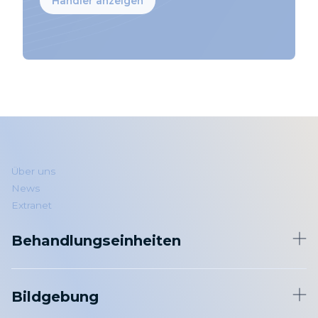
Händler anzeigen
Über uns
News
Extranet
Behandlungseinheiten
Behandlungseinheiten
Bildgebung
Hygiene
Handstücke und Instrumente