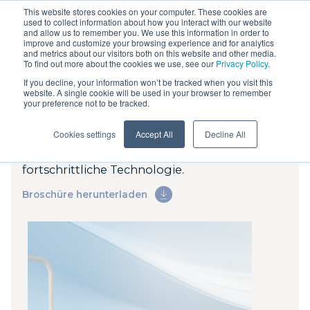
This website stores cookies on your computer. These cookies are
used to collect information about how you interact with our website
and allow us to remember you. We use this information in order to
improve and customize your browsing experience and for analytics
and metrics about our visitors both on this website and other media.
To find out more about the cookies we use, see our
Privacy Policy
.
If you decline, your information won’t be tracked when you visit this
Behandlungseinheiten
website. A single cookie will be used in your browser to remember
your preference not to be tracked.
AREA
Skema 5
Puma Eli R
Cookies settings
Accept All
Decline All
Kompaktheit, Beweglichkeit und
Puma Eli
fortschrittliche Technologie.
Ambidiestro
Broschüre herunterladen
Skema 8
Skema 6
Skema 5
Chirurgie-
Cart